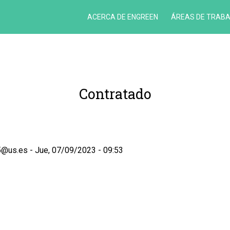
ACERCA DE ENGREEN
ÁREAS DE TRAB
¿QUÉ
ES
ENGREEN?
ORGANIZACIÓN
Contratado
CONTACTO
RECURSOS
Y
CAPACIDADES
5@us.es
Jue, 07/09/2023 - 09:53