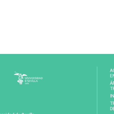
MENÚ
A
FOOTER
E
SECUND
Á
T
I
T
D