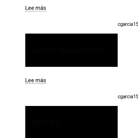
Lee más
sobre
Rubén
cgarcia1
JAVIER ALEJANDRO
Lee más
sobre
Javier
Alejandro
cgarcia1
MIGUEL