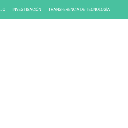
AJO
INVESTIGACIÓN
TRANSFERENCIA DE TECNOLOGÍA
LÍNEAS
CONTRATOS
DE
INVESTIGACIÓN
EMPRESAS
COLABORADORAS
PROYECTOS
DE
PATENTES
INVESTIGACIÓN
PUBLICACIONES
CIENTÍFICAS
PREMIOS
Y
RECONOCIMIENTOS
COLABORACIONES
NACIONALES
E
INTERNACIONALES
GRUPOS
DE
INVESTIGACIÓN