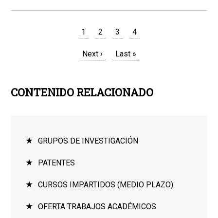
Paginación
Página
1
Page
2
Page
3
Page
4
actual
Siguiente
Next ›
Última
Last »
página
página
CONTENIDO RELACIONADO
GRUPOS DE INVESTIGACIÓN
PATENTES
CURSOS IMPARTIDOS (MEDIO PLAZO)
OFERTA TRABAJOS ACADÉMICOS