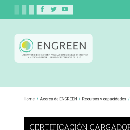
You
Home
Acerca de ENGREEN
Recursos y capacidades
are
Breadcrumbs
here:
CERTIFICACIÓN CARGADOR