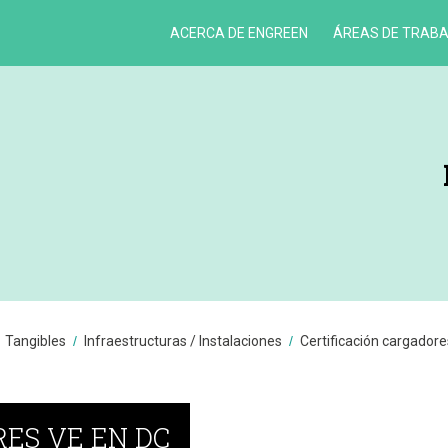
ACERCA DE ENGREEN
ÁREAS DE TRAB
¿QUÉ
ES
ENGREEN?
ORGANIZACIÓN
CONTACTO
RECURSOS
Y
CAPACIDADES
Tangibles
Infraestructuras / Instalaciones
Certificación cargadores
ES VE EN DC