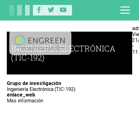
ad
Vie
21
INGENIERÍA ELECTRÓNICA
-
11
(TIC-192)
Grupo de investigación
Ingeniería Electrónica (TIC-192)
enlace_web
Mas información