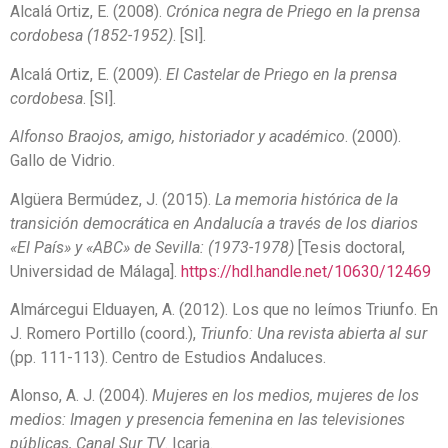
Alcalá Ortiz, E. (2008).
Crónica negra de Priego en la prensa
cordobesa (1852-1952)
. [SI].
Alcalá Ortiz, E. (2009).
El Castelar de Priego en la prensa
cordobesa
. [SI].
Alfonso Braojos, amigo, historiador y académico
. (2000).
Gallo de Vidrio.
Algüera Bermúdez, J. (2015).
La memoria histórica de la
transición democrática en Andalucía a través de los diarios
«El País» y «ABC» de Sevilla: (1973-1978)
[Tesis doctoral,
Universidad de Málaga].
https://hdl.handle.net/10630/12469
Almárcegui Elduayen, A. (2012). Los que no leímos Triunfo. En
J. Romero Portillo (coord.),
Triunfo: Una revista abierta al sur
(pp. 111-113). Centro de Estudios Andaluces.
Alonso, A. J. (2004).
Mujeres en los medios, mujeres de los
medios: Imagen y presencia femenina en las televisiones
públicas, Canal Sur TV
. Icaria.