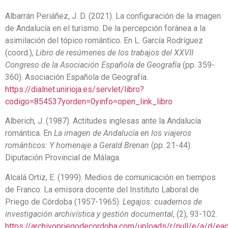
Albarrán Periáñez, J. D. (2021). La configuración de la imagen
de Andalucía en el turismo: De la percepción foránea a la
asimilación del tópico romántico. En L. García Rodríguez
(coord.),
Libro de resúmenes de los trabajos del XXVII
Congreso de la Asociación Española de Geografía
(pp. 359-
360). Asociación Española de Geografía.
https://dialnet.unirioja.es/servlet/libro?
codigo=854537yorden=0yinfo=open_link_libro
Alberich, J. (1987). Actitudes inglesas ante la Andalucía
romántica. En
La imagen de Andalucía en los viajeros
románticos: Y homenaje a Gerald Brenan
(pp. 21-44).
Diputación Provincial de Málaga.
Alcalá Ortiz, E. (1999). Medios de comunicación en tiempos
de Franco: La emisora docente del Instituto Laboral de
Priego de Córdoba (1957-1965).
Legajos: cuadernos de
investigación archivística y gestión documental
, (2), 93-102.
https://archivopriegodecordoba.com/uploads/r/null/e/a/