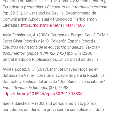
El Correo de Andalucía. En J. M. Gómez y Méndez (coord.),
Periodismo y cofradías: I Encuentro de información cofrade
(pp. 29-31). Universidad de Sevilla, Departamento de
Comunicación Audiovisual y Publicidad, Periodismo y
Literatura.
https://hdl.handle.net/11441/74605
Ávila Fernández, A. (2008). Carmen de Burgos Seguí. En M. I.
Corts Giner (coord.) y M. C. Calderón España (coord.),
Estudios de historia de la educación andaluza: Textos y
documentos, (siglos XVIII, XIX y XX)
(pp. 213-220).
Secretariado de Publicaciones, Universidad de Sevilla.
Avilés López, C. J. (2017). Manuel Chaves Nogales en
defensa de Valle-Inclán: Un discrepante para la República.
Contexto y análisis del artículo “Don Ramón, «enchufista»”.
Epos: Revista de filología
, (33), 77-98.
https://doi.org/10.5944/epos.33.2017.18835
Baena Sánchez, F. (2006). El periodismo visto por los
periodistas del diario La provincia. La consolidación de la