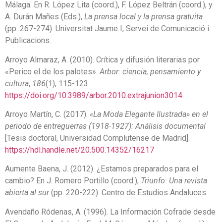
Málaga. En R. López Lita (coord.), F. López Beltrán (coord.), y
A. Durán Mañes (Eds.),
La prensa local y la prensa gratuita
(pp. 267-274). Universitat Jaume I, Servei de Comunicació i
Publicacions.
Arroyo Almaraz, A. (2010). Crítica y difusión literarias por
«Perico el de los palotes».
Arbor: ciencia, pensamiento y
cultura
,
186
(1), 115-123.
https://doi.org/10.3989/arbor.2010.extrajunion3014
Arroyo Martín, C. (2017).
«La Moda Elegante Ilustrada» en el
periodo de entreguerras (1918-1927): Análisis documental
[Tesis doctoral, Universidad Complutense de Madrid].
https://hdl.handle.net/20.500.14352/16217
Aumente Baena, J. (2012). ¿Estamos preparados para el
cambio? En J. Romero Portillo (coord.),
Triunfo: Una revista
abierta al sur
(pp. 220-222). Centro de Estudios Andaluces.
Avendaño Ródenas, A. (1996). La Información Cofrade desde