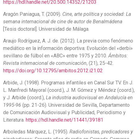
https://hdl.handle.net/20.500.14352/21203
Aragón Paniagua, T. (2009).
Cine, arte política y sociedad: La
semana internacional de cine de autor de Benalmádena
[Tesis doctoral]. Universidad de Málaga.
Araujo Rodríguez, A. J. de. (2012). La previa como fenómeno
mediático en la información deportiva: Evolución del «derbi»
sevillano de fúlbol en «ABC» entre 1975 y 2010.
Ámbitos:
Revista internacional de comunicación
, (21), 25-42.
https://doi.org/10.12795/ambitos.2012.i21.02
Arbide, J. (1998). Programas infantiles en Canal Sur TV. En J.
L. Manfredi Mayoral (coord.), J. M. Gómez y Méndez (coord.),
y J. Arbide (coord.),
La industria audiovisual en Andalucía en
1995-96
(pp. 21-26). Universidad de Sevilla, Departamento
de Comunicación Audiovisual y Publicidad, Periodismo y
Literatura.
https://hdl.handle.net/11441/39181
Arboledas Márquez, L. (1995).
Radiofonistas, predicadores y