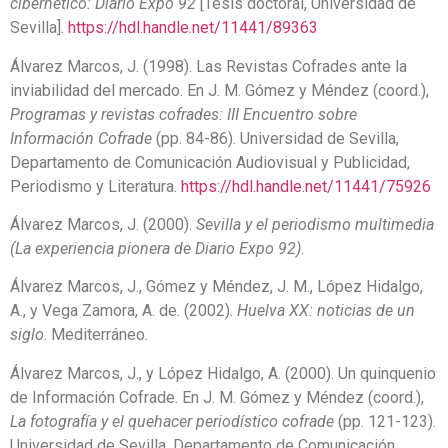
cibernético: Diario Expo 92
[Tesis doctoral, Universidad de
Sevilla].
https://hdl.handle.net/11441/89363
Álvarez Marcos, J. (1998). Las Revistas Cofrades ante la
inviabilidad del mercado. En J. M. Gómez y Méndez (coord.),
Programas y revistas cofrades: III Encuentro sobre
Información Cofrade
(pp. 84-86). Universidad de Sevilla,
Departamento de Comunicación Audiovisual y Publicidad,
Periodismo y Literatura.
https://hdl.handle.net/11441/75926
Álvarez Marcos, J. (2000).
Sevilla y el periodismo multimedia
(La experiencia pionera de Diario Expo 92)
.
Álvarez Marcos, J., Gómez y Méndez, J. M., López Hidalgo,
A., y Vega Zamora, A. de. (2002).
Huelva XX: noticias de un
siglo
. Mediterráneo.
Álvarez Marcos, J., y López Hidalgo, A. (2000). Un quinquenio
de Información Cofrade. En J. M. Gómez y Méndez (coord.),
La fotografía y el quehacer periodístico cofrade
(pp. 121-123).
Universidad de Sevilla, Departamento de Comunicación