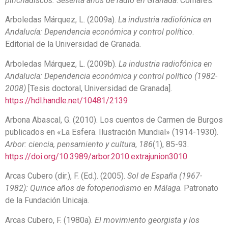
pinchadiscos: Sesenta años de radio en Granada
. Comares.
Arboledas Márquez, L. (2009a).
La industria radiofónica en
Andalucía: Dependencia económica y control político
.
Editorial de la Universidad de Granada.
Arboledas Márquez, L. (2009b).
La industria radiofónica en
Andalucía: Dependencia económica y control político (1982-
2008)
[Tesis doctoral, Universidad de Granada].
https://hdl.handle.net/10481/2139
Arbona Abascal, G. (2010). Los cuentos de Carmen de Burgos
publicados en «La Esfera. Ilustración Mundial» (1914-1930).
Arbor: ciencia, pensamiento y cultura
,
186
(1), 85-93.
https://doi.org/10.3989/arbor.2010.extrajunion3010
Arcas Cubero (dir.), F. (Ed.). (2005).
Sol de España (1967-
1982): Quince años de fotoperiodismo en Málaga
. Patronato
de la Fundación Unicaja.
Arcas Cubero, F. (1980a).
El movimiento georgista y los