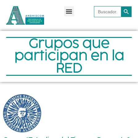
Botón 
Buscar:
Repositorio bibliográfico
¿Quiénes somos?
Grupos que
participan en la
RED